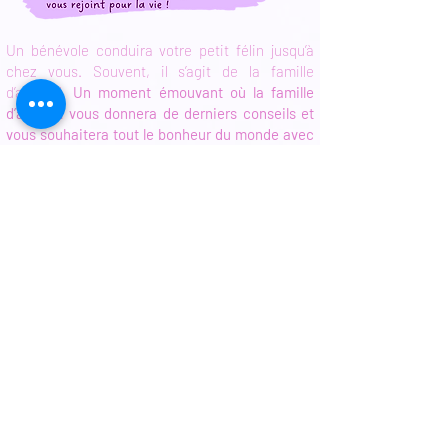
Un bénévole conduira votre petit félin jusqu’à
chez vous. Souvent, il s’agit de la famille
d’accueil.
Un moment émouvant où la famille
d’accueil vous donnera de derniers conseils et
vous souhaitera tout le bonheur du monde avec
ce nouvel habitant !
Enfin… la visite post-adoption !
Environ 6 mois après l’adoption,
nous prendrons RDV avec vous
pour effectuer cette visite. Celle-
ci permet de
vérifier que votre
loulou est en bonne santé et qu’il