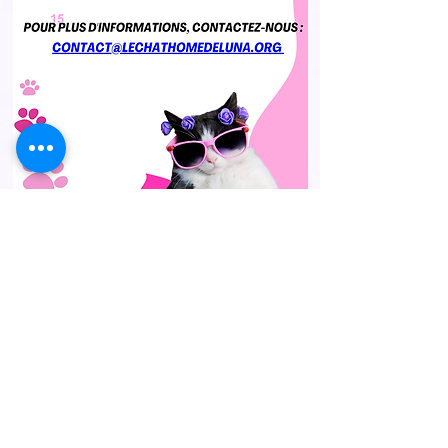
A propos
L'adoption
La garde
Nous soutenir
Nous contacter
Le Chat'Home de Luna